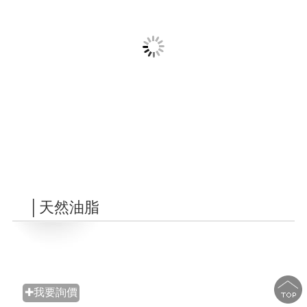
│天然油脂
✚我要詢價