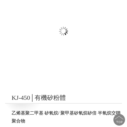
KJ-450│有機矽粉體
乙烯基聚二甲基 矽氧烷/ 聚甲基矽氧烷矽倍 半氧烷交聯
聚合物