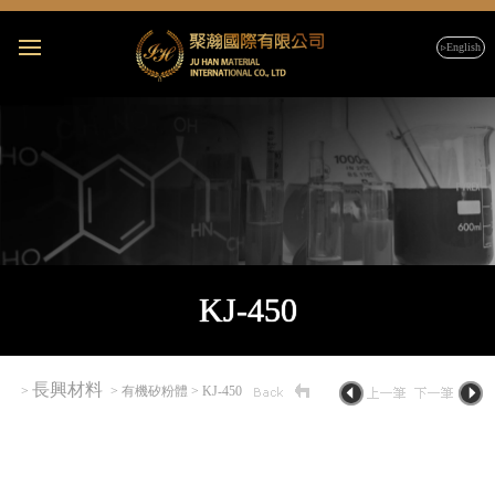
▹English
KJ-450
長興材料
>
> 有機矽粉體 > KJ-450