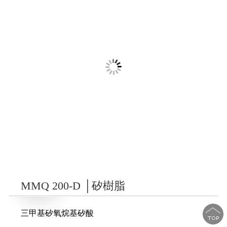
MMQ 200-D │矽樹脂
三甲基矽氧烷基矽酸