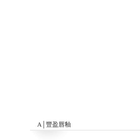
A│豐盈唇釉