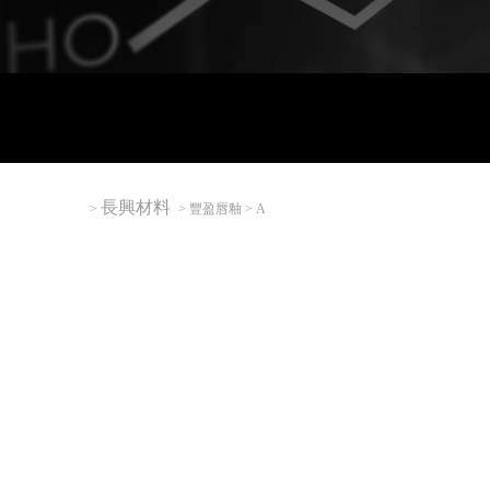
長興材料
>
> 豐盈唇釉 > A