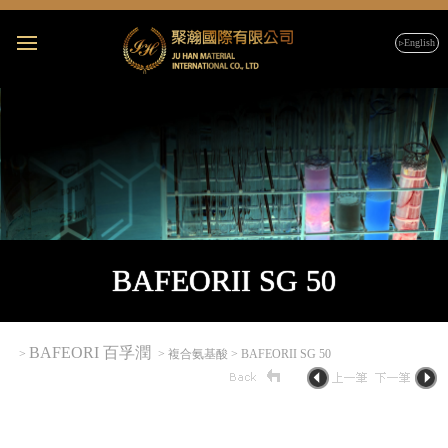
▹English
BAFEORII SG 50
BAFEORI 百孚潤
>
> 複合氨基酸 > BAFEORII SG 50