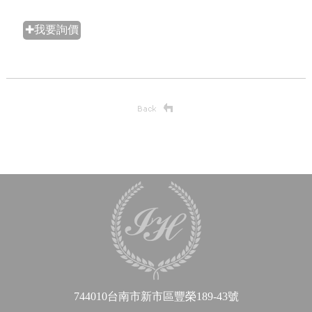
✚我要詢價
744010台南市新市區豐榮189-43號