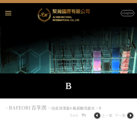
▹English
B
BAFEORI 百孚潤
>
> 頭皮清潔篇4-氨基酸洗髮水 > B