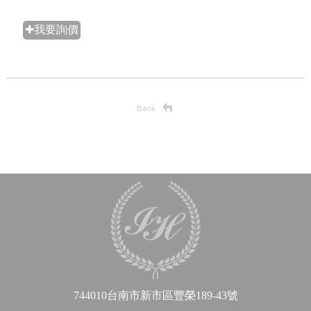
✚我要詢價
744010台南市新市區豐榮189-43號