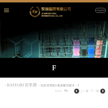
▹English
F
BAFEORI 百孚潤
>
> 頭皮清潔篇4-氨基酸洗髮水 > F