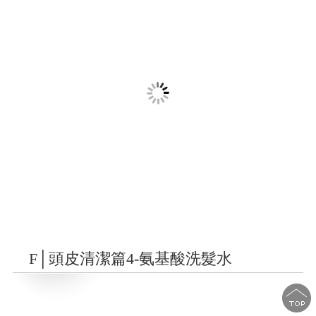
F│頭皮清潔篇4-氨基酸洗髮水