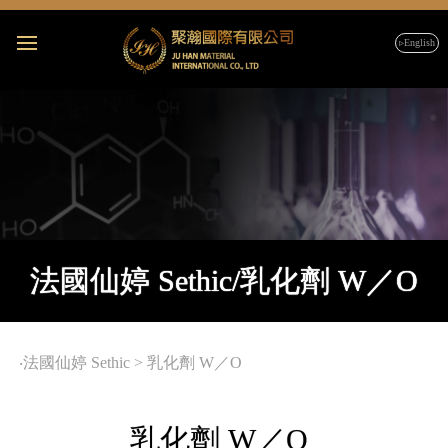
▹English
法國仙婷 Sethic/乳化劑 W／O
‧
法國仙婷 Sethic
>
乳化劑 W／O
乳化劑 W／O