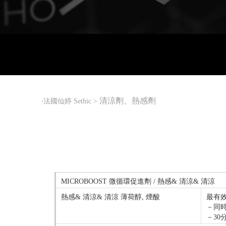
清涼劑、熱感劑
‧
法國仙婷 Sethic
>
MICROBOOST 微循環促進劑 / 熱感& 清涼& 清涼
熱感& 清涼& 清涼 薄荷醇, 煙酸
最有
－同
－30