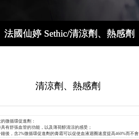
法國仙婷 Sethic/清涼劑、熱感劑
清涼劑、熱感劑
效的微循環促進劑：
時具有舒張血管的功能，以及薄荷醇清涼的感受；
分鐘後，含2%微循環促進劑的膏霜可以促使血液迴圈速度提高460%而不會