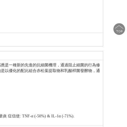
感應是一種新的先進的抗細菌機理，通過阻止細菌的行為修
均是以優化的配比組合赤松葉提取物和乳酸桿菌發酵物，通
）
TNF-α (-50%) & IL-1α (-71%).