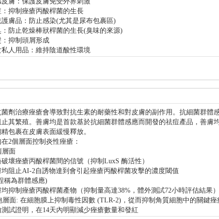
感皮膚：保護皮膚免受外界刺激
痘：抑制痤瘡丙酸桿菌的生長
護膚品：防止感染(尤其是尿布包裹區)
臭：防止乾燥棒狀桿菌的生長(臭味的來源)
髮：抑制頭屑形成
女私人用品：維持陰道酸性環境
抗菌劑治療痤瘡會導致對抗生素的耐藥性和對皮膚的副作用。抗細菌群體
阻止其繁殖。善膚均是首款基於抗細菌群體感應而開發的祛痘產品，善膚
糊精包裹在皮膚表面緩慢釋放。
均在2個層面控制炎性痤瘡：
細菌層面
破壞痤瘡丙酸桿菌間的信號（抑制LuxS 酶活性）
均阻止AI-2自誘物達到會引起痤瘡丙酸桿菌攻擊的濃度閾值
程稱為群體感應)
膚均抑制痤瘡丙酸桿菌產物（抑制量高達38%，體外測試72小時評估結果
胞層面: 在細胞膜上抑制毒性因數 (TLR-2)，從而抑制角質細胞中的關鍵痤瘡炎 症信使: 
內測試證明，在14天內明顯減少痤瘡數量和發紅