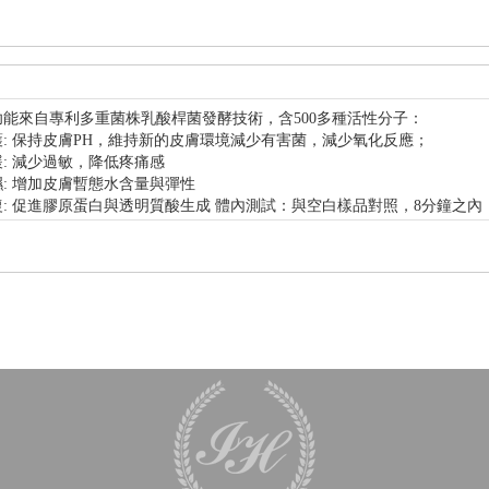
功能來自專利多重菌株乳酸桿菌發酵技術，含500多種活性分子：
: 保持皮膚PH，維持新的皮膚環境減少有害菌，減少氧化反應；
: 減少過敏，降低疼痛感
: 增加皮膚暫態水含量與彈性
: 促進膠原蛋白與透明質酸生成 體內測試：與空白樣品對照，8分鐘之內，