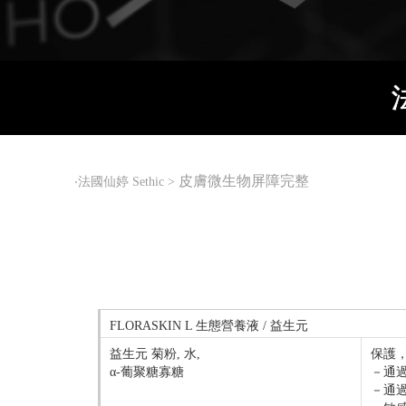
皮膚微生物屏障完整
‧
法國仙婷 Sethic
>
FLORASKIN L 生態營養液 / 益生元
益生元 菊粉, 水,
保護
α-葡聚糖寡糖
－通
－通