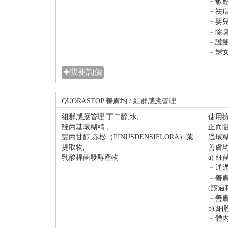
－敏
－祛
－嬰兒
－除
－護
－婦
✚我要詢價
QUORASTOP 善膚均 / 組群感應管理
組群感應管理 丁二醇,水,
使用
羥丙基環糊精，
正而
雙丙甘醇,赤松（PINUSDENSIFLORA）葉
過環
提取物,
善膚
乳酸桿菌發酵產物
a) 
－通過
－善膚
(該過
－善
b) 細
－體