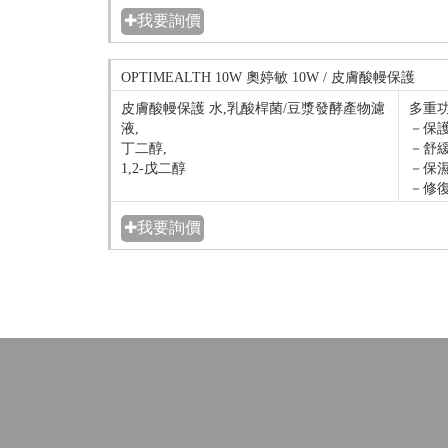
✚我要詢價
OPTIMEALTH 10W 奧婷敏 10W / 皮膚酸幔保護
皮膚酸幔保護 水,乳酸桿菌/豆漿發酵產物濾
多重
液,
－保護
丁二醇,
－舒緩
1,2-戊二醇
－保濕
－修復
✚我要詢價