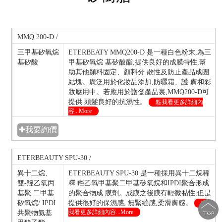
MMQ 200-D /
三甲基矽氧烷
ETERBEATY MMQ200-D 是一種白色粉末,為三
基矽酸
甲基矽氧烷 基矽酸酯,提供良好的成膜特性,幫
助其他顏料固定、顏料分 散性及防止產品成團
結塊。廣泛用於化妝品添加,防曬霜、護 膚和彩
妝應用中。若應用於護發產品裏,MMQ200-D可
提供 頭髮良好的抗濕性。
點我看更多詳細內
容...More
✚我要詢價
ETERBEAUTY SPU-30 /
異十二烷、
ETERBEAUTY SPU-30 是一種採用異十二烷稀
雙-羥乙氧丙
釋 羥乙氧甲基聚二甲基矽氧烷和IPDI聚合形成
基聚 二甲基
的聚合物成 膜劑。成膜之後膜有輕微黏性,但是
矽氧烷/ IPDI
提供很好的保濕感, 無緊繃感,柔滑膚感。
點
我看更多詳細內容...More
共聚物氨基