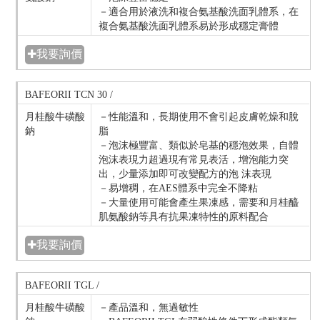
－適合用於液洗和複合氨基酸洗面乳體系，在
複合氨基酸洗面乳體系易於形成穩定膏體
✚我要詢價
BAFEORII TCN 30 /
月桂酸牛磺酸
－性能溫和，長期使用不會引起皮膚乾燥和脫
鈉
脂
－泡沫極豐富、類似於皂基的穩泡效果，自體
泡沫表現力超過現有常見表活，增泡能力突
出，少量添加即可改變配方的泡 沫表現
－易增稠，在AES體系中完全不降粘
－大量使用可能會產生果凍感，需要和月桂醯
肌氨酸鈉等具有抗果凍特性的原料配合
✚我要詢價
BAFEORII TGL /
月桂酸牛磺酸
－產品溫和，無過敏性