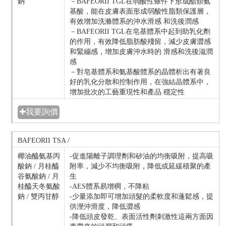
鈉
－BAFEORII TGL在弱酸性條件下形成酯類氨
基酸，能在皮膚表面形成弱酸性脂類保護層，
有效增加洗滌體系的沖水滑感 和洗後潤感
－BAFEORII TGL在皂基體系中起到助乳化劑
的作用，有效降低脂肪酸殘留，減少皮膚澀感
和緊繃感，增加皮膚沖水時的 滑感和洗後滋潤
感
－對皂基體系和氨基酸體系的晶體析出有著良
好的乳化分散和控制作用，在強結晶體系中，
增加批次的工藝重現性和產品 穩定性
✚我要詢價
BAFEORII TSA /
椰油醯氨基丙
-促進陽離子調理劑和矽油的均衡吸附，提高吸
酸鈉 / 月桂醯
附率，減少不均衡吸附，降低或延緩積聚的產
谷氨酸鈉 / 月
生
桂醯天冬氨酸
-AES體系易增稠，不降粘
鈉 / 雙丙甘醇
-少量添加即可增加頭髮的柔軟度和蓬鬆感，提
供溼沖滑度，降低澀感
-降低頭皮發乾、表面活性劑刺激性這兩方面因