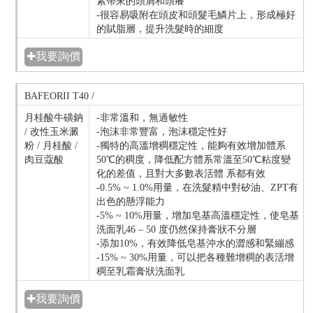
素帶來的頭屑和頭癢
-很容易吸附在頭皮和頭髮毛鱗片上，形成極好
的賦脂層，提升洗髮時的細度
✚我要詢價
BAFEORII T40 /
月桂酸牛磺鈉
-非常溫和，無過敏性
/ 改性玉米澱
-泡沫非常豐富，泡沫穩定性好
粉 / 月桂酸 /
-獨特的高溫增稠穩定性，能夠有效增加體系
肉豆蔻酸
50℃的稠度，降低配方體系常溫至50℃粘度變
化的差值，且對大多數表活體 系都有效
-0.5% ~ 1.0%用量，在洗髮精中對矽油、ZPT有
出色的懸浮能力
-5% ~ 10%用量，增加皂基高溫穩定性，使皂基
洗面乳46 – 50 度仍然保持膏狀不分層
-添加10%，有效降低皂基沖水的澀感和緊繃感
-15% ~ 30%用量，可以把各種難增稠的表活增
稠至乳霜膏狀洗面乳
✚我要詢價