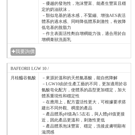
－優越的發泡性，泡沫豐富、能產生豐富且穩
定的奶油狀沫，
－類似皂基的過水感，不緊繃、增強AES表活
體系的過水感、同時降低體系刺激性，有效降
低皂基的脫脂力
－作主表面活性劑自增稠能力強，適合用於自
增稠膏狀洗面乳
✚我要詢價
BAFEORII LGW 10 /
月桂醯谷氨酸
－來源於溫和的天然氨基酸，能自然降解
－LGW10由於生產工藝的不同，更加適用於谷
氨酸皂化配方，使體系的晶型更加穩定，加大
體系重現性和穩定性
－在應用上，配方靈活性更大，可根據要求搭
建出不同外觀、稠度的產品
－產品體系pH值為5.5左右，與人體pH值更接
近，因此產品更溫和，刺激性更低
－產品體系泡沫豐富、穩定，洗後皮膚明顯有
滋潤感