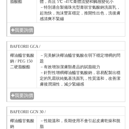
脂酸酯
體，而且 5℃ -45℃膏體流變和觸感變化小
－特別適合製備珠光型膏狀甘氨酸鈉洗面乳，
起泡快，泡沫豐富穩定，推開性出色，洗後膚
感清爽不緊繃
✚我要詢價
BAFEORII GCA /
椰油醯甘氨酸
－完美解決椰油醯甘氨酸在弱下穩定增稠的問
鈉 / PEG 150
題
二硬脂酸酯
－有效增加潔膚類產品的賦脂能力
－針對性增稠椰油醯甘氨酸鈉，容易配製出穩
定的乳霜狀純氨基洗面乳，性質溫和，改善潔
膚後潤濕性，減少緊繃感
✚我要詢價
BAFEORII GCN 30 /
椰油醯甘氨酸
－性能溫和，長期使用不會引起皮膚乾燥和脫
鈉
脂