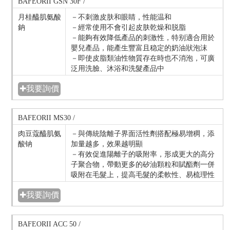
BAFEORII GSN 30F /
月桂醯肌氨酸
－不刺激皮肤和眼睛，性能温和
鈉
－經常使用不會引起皮肤乾燥和脱脂
－能夠有效降低產品的刺激性，特别適合用於
嬰兒產品，能產生豐富且稳定的奶油狀泡沫
－即使皮脂類油性物質存在時也不消泡，可廣
泛用洗臉、沐浴和洗髮產品中
✚我要詢價
BAFEORII MS30 /
肉豆蔻醯肌氨
－與傳統陰離子界面活性劑搭配極易增稠，添
酸钠
加量越多，效果越明顯
－有效促進陽離子的吸附率，形成更大的高分
子聚合物，帶動更多的矽油顆粒和賦酯劑一併
吸附在毛髮上，提高毛髮的柔軟性、易梳理性
✚我要詢價
BAFEORII ACC 50 /