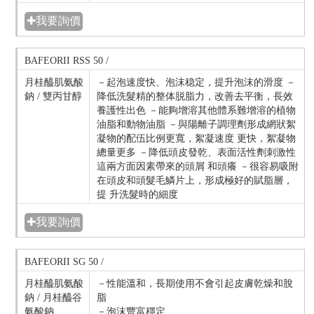
✚我要詢價
BAFEORII RSS 50 /
月桂醯肌氨酸
－起泡速度快、泡沫稳定，提升泡沫的滑度 －
鈉 / 雙丙甘醇
降低洗髮精的整体脱脂力，改善去平衡，長效
養護性出色 －能夠增溶其他體系難增溶的植物
油脂和動物油脂 －與陽離子調理劑形成網狀絮
凝物的配伍比例更寬，絮凝速度 更快，絮凝物
總量更多 －降低頭皮發乾、表面活性劑刺激性
這兩方面因素帶來的頭屑 和頭癢 －很容易吸附
在頭皮和頭髮毛鱗片上，形成極好的賦脂層，
提 升洗髮時的細度
✚我要詢價
BAFEORII SG 50 /
月桂醯肌氨酸
－性能溫和，長期使用不會引起皮膚乾燥和脫
鈉 / 月桂醯谷
脂
氨酸鈉
－泡沫豐富穩定