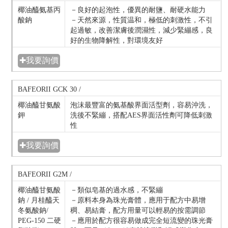
椰油醯氨基丙
－良好的起泡性，優異的耐鹽、耐硬水能力
酸鈉
－天然來源，性質温和，極低的刺激性，不引
起過敏，改善潔膚後潤濕性，減少緊繃感，良
好的生物降解性，對環境友好
✚我要詢價
BAFEORII GCK 30 /
椰油醯甘氨酸
泡沫最豐富的氨基酸界面活型劑，容易沖洗，
鉀
洗後不緊繃，搭配AES界面活性劑可降低刺激
性
✚我要詢價
BAFEORII G2M /
椰油醯甘氨酸
－類似皂基的過水感，不緊繃
鈉 / 月桂醯天
－原料本身為珠光膏體，應用于配方中易增
冬氨酸鈉/
稠、易結膏，配方用量可以輕易的按需調節
PEG-150 二硬
－應用於配方很容易做成完全短流變的珠光膏