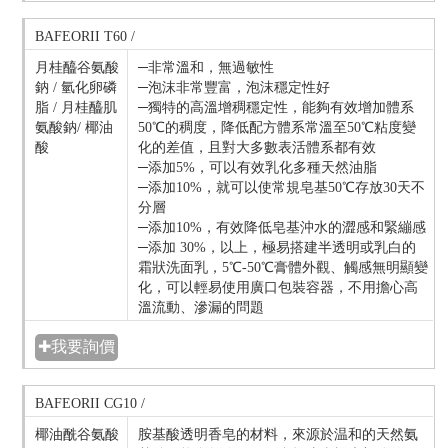
BAFEORII T60 /
月桂醯谷氨酸
─非常溫和，無過敏性
鈉 / 氫化卵磷
─泡沫非常豐富，泡沫穩定性好
脂 / 月桂醯肌
─獨特的高溫增稠穩定性，能夠有效增加體系
氨酸鈉/ 椰油
50℃的稠度，降低配方體系常溫至50℃粘度變
酸
化的差值，且對大多數表活體系都有效
─添加5%，可以有效乳化多種天然油脂
─添加10%，就可以使常規皂基50℃存放30天不
分層
─添加10%，有效降低皂基沖水的澀感和緊繃感
─添加 30%，以上，極易搭建半透明或乳白的
霜狀洗面乳，5℃-50℃膏體外觀、觸感無明顯變
化，可以輕易使用廣口包裝容器，不用擔心高
溫流動、滲漏的問題
✚我要詢價
BAFEORII CG10 /
椰油酰谷氨酸
胺基酸透明香皂的材料，來源於温和的天然氨