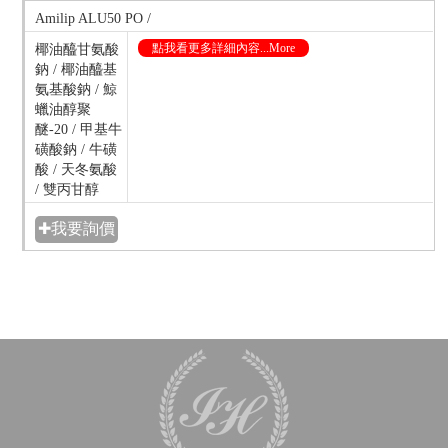
Amilip ALU50 PO /
點我看更多詳細內容...More
椰油醯甘氨酸
鈉 / 椰油醯基
氨基酸鈉 / 鯨
蠟油醇聚
醚-20 / 甲基牛
磺酸鈉 / 牛磺
酸 / 天冬氨酸
/ 雙丙甘醇
✚我要詢價