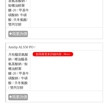
基氨基酸鈉 /
鯨蠟油醇聚
醚-20 / 甲基牛
磺酸鈉/ 牛磺
酸 /天冬氨酸/
雙丙甘醇
✚我要詢價
Amilip ALS50 PO /
點我看更多詳細內容...More
月桂醯肌氨酸
鈉 / 椰油醯基
氨基酸鈉 / 鯨
蠟油醇聚
醚-20 / 甲基牛
磺酸鈉 / 牛磺
酸 / 天冬氨酸
/ 雙丙甘醇
✚我要詢價