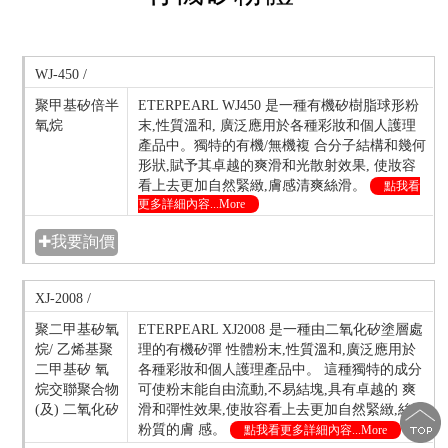
WJ-450 /
聚甲基矽倍半
ETERPEARL WJ450 是一種有機矽樹脂球形粉
氧烷
末,性質溫和, 廣泛應用於各種彩妝和個人護理
產品中。獨特的有機/無機複 合分子結構和幾何
形狀,賦予其卓越的爽滑和光散射效果, 使妝容
看上去更加自然緊緻,膚感清爽絲滑。
點我看
更多詳細內容...More
✚我要詢價
XJ-2008 /
聚二甲基矽氧
ETERPEARL XJ2008 是一種由二氧化矽塗層處
烷/ 乙烯基聚
理的有機矽彈 性體粉末,性質溫和,廣泛應用於
二甲基矽 氧
各種彩妝和個人護理產品中。 這種獨特的成分
烷交聯聚合物
可使粉末能自由流動,不易結塊,具有卓越的 爽
(及) 二氧化矽
滑和彈性效果,使妝容看上去更加自然緊緻,絲滑
粉質的膚 感。
點我看更多詳細內容...More